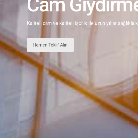
Cam Giydirm
Kaliteli cam ve kaliteli işçilik ile uzun yıllar sağlıkla
Hemen Teklif Alın