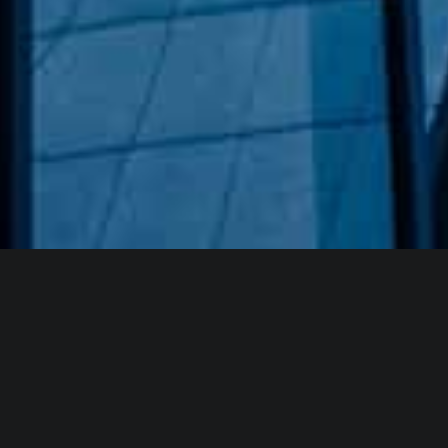
Hakkımızda
GÖZDE CAM AYNA, GEÇMIŞTEN GÜNÜMÜZE KAZANMIŞ
OLDUĞU BILGI VE DENEYIMIN EN IYISINI