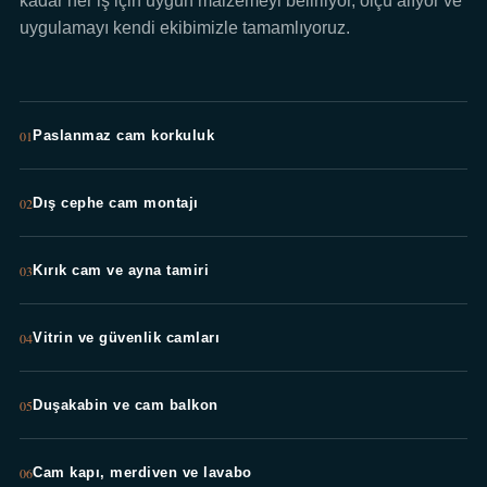
kadar her iş için uygun malzemeyi belirliyor, ölçü alıyor ve
uygulamayı kendi ekibimizle tamamlıyoruz.
01
Paslanmaz cam korkuluk
02
Dış cephe cam montajı
03
Kırık cam ve ayna tamiri
04
Vitrin ve güvenlik camları
05
Duşakabin ve cam balkon
06
Cam kapı, merdiven ve lavabo