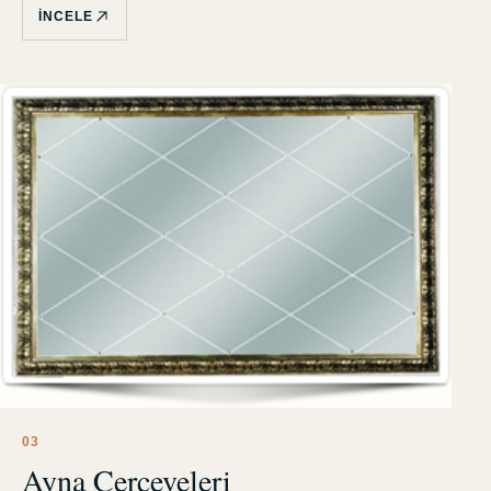
İNCELE
0
3
Ayna Çerçeveleri