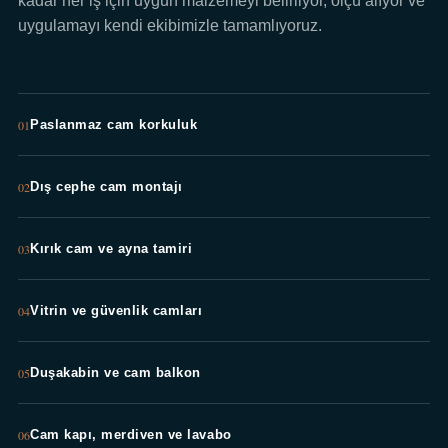
kadar her iş için uygun malzemeyi belirliyor, ölçü alıyor ve
uygulamayı kendi ekibimizle tamamlıyoruz.
01
Paslanmaz cam korkuluk
02
Dış cephe cam montajı
03
Kırık cam ve ayna tamiri
04
Vitrin ve güvenlik camları
05
Duşakabin ve cam balkon
06
Cam kapı, merdiven ve lavabo