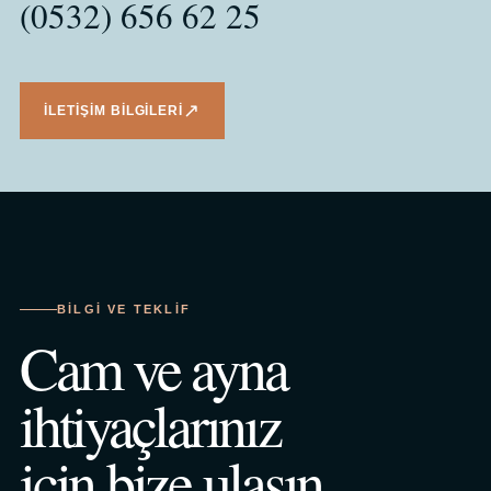
(0532) 656 62 25
↗
İLETIŞIM BILGILERI
BILGI VE TEKLIF
Cam ve ayna
ihtiyaçlarınız
için bize ulaşın.