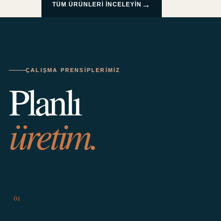
→
TÜM ÜRÜNLERI INCELEYIN
ÇALIŞMA PRENSIPLERIMIZ
Planlı
üretim.
01