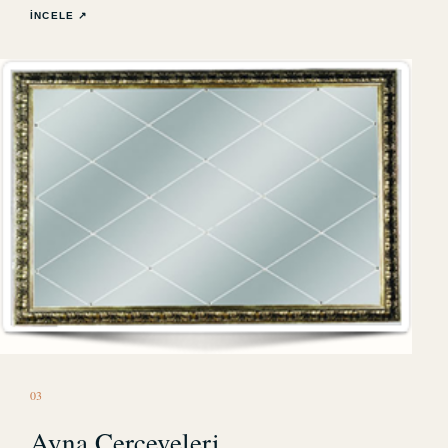
İNCELE ↗
0
3
Ayna Çerçeveleri