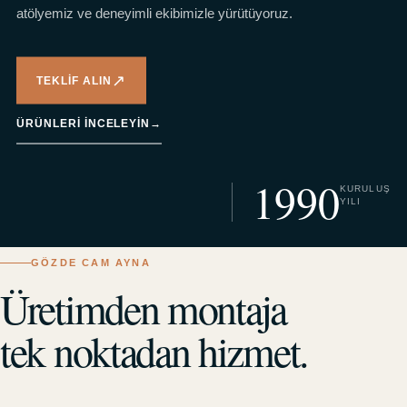
atölyemiz ve deneyimli ekibimizle yürütüyoruz.
↗
TEKLIF ALIN
ÜRÜNLERI INCELEYIN
→
1990
KURULUŞ
YILI
GÖZDE CAM AYNA
Üretimden montaja
tek noktadan hizmet.