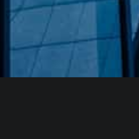
Hakkımızda
GÖZDE CAM AYNA, GEÇMIŞTEN GÜNÜMÜZE KAZANMIŞ
OLDUĞU BILGI VE DENEYIMIN EN IYISINI