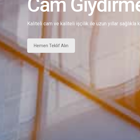
Cam Giydirm
Kaliteli cam ve kaliteli işçilik ile uzun yıllar sağlıkla
Hemen Teklif Alın