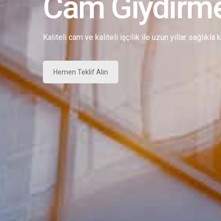
Cam Giydirm
Kaliteli cam ve kaliteli işçilik ile uzun yıllar sağlıkla
Hemen Teklif Alın