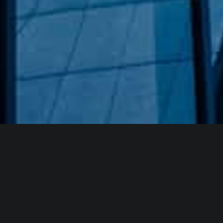
Hakkımızda
GÖZDE CAM AYNA, GEÇMIŞTEN GÜNÜMÜZE KAZANMIŞ
OLDUĞU BILGI VE DENEYIMIN EN IYISINI