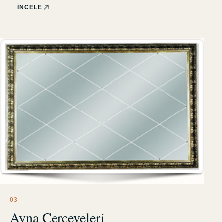
İNCELE
0
3
Ayna Çerçeveleri