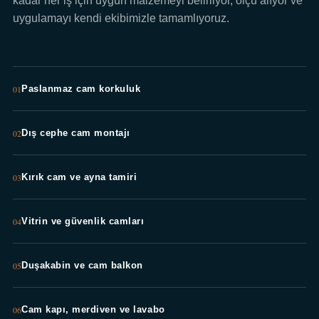
kadar her iş için uygun malzemeyi belirliyor, ölçü alıyor ve
uygulamayı kendi ekibimizle tamamlıyoruz.
01
Paslanmaz cam korkuluk
02
Dış cephe cam montajı
03
Kırık cam ve ayna tamiri
04
Vitrin ve güvenlik camları
05
Duşakabin ve cam balkon
06
Cam kapı, merdiven ve lavabo