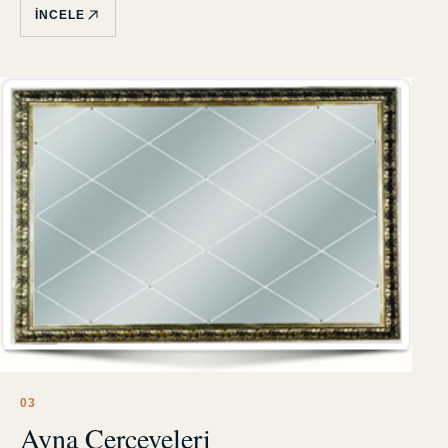
İNCELE
0
3
Ayna Çerçeveleri