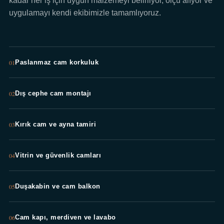
kadar her iş için uygun malzemeyi belirliyor, ölçü alıyor ve
uygulamayı kendi ekibimizle tamamlıyoruz.
01
Paslanmaz cam korkuluk
02
Dış cephe cam montajı
03
Kırık cam ve ayna tamiri
04
Vitrin ve güvenlik camları
05
Duşakabin ve cam balkon
06
Cam kapı, merdiven ve lavabo