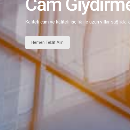
Cam Giydirm
Kaliteli cam ve kaliteli işçilik ile uzun yıllar sağlıkla
Hemen Teklif Alın