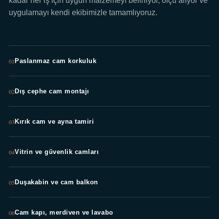
kadar her iş için uygun malzemeyi belirliyor, ölçü alıyor ve
uygulamayı kendi ekibimizle tamamlıyoruz.
01
Paslanmaz cam korkuluk
02
Dış cephe cam montajı
03
Kırık cam ve ayna tamiri
04
Vitrin ve güvenlik camları
05
Duşakabin ve cam balkon
06
Cam kapı, merdiven ve lavabo