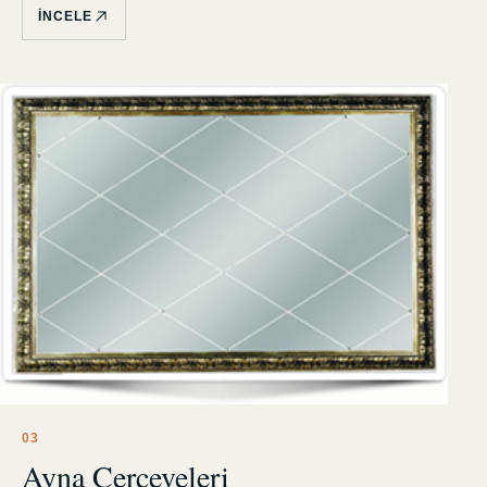
İNCELE
0
3
Ayna Çerçeveleri