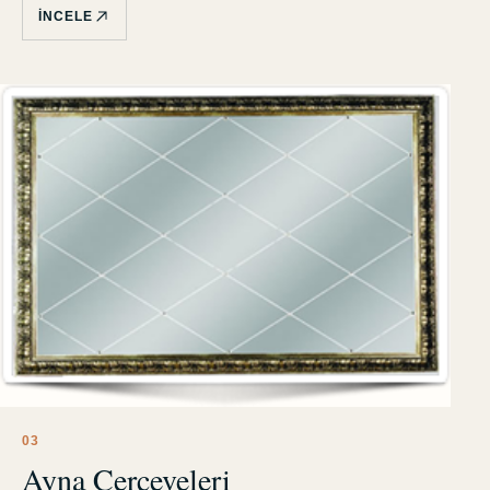
İNCELE
0
3
Ayna Çerçeveleri