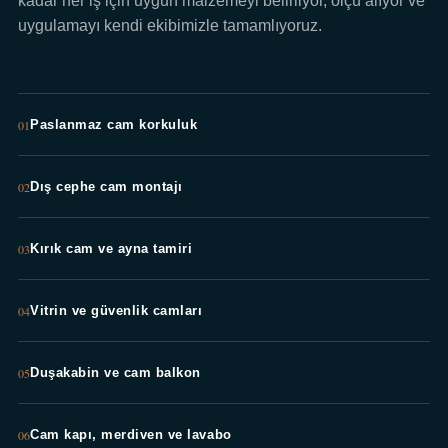
kadar her iş için uygun malzemeyi belirliyor, ölçü alıyor ve
uygulamayı kendi ekibimizle tamamlıyoruz.
01
Paslanmaz cam korkuluk
02
Dış cephe cam montajı
03
Kırık cam ve ayna tamiri
04
Vitrin ve güvenlik camları
05
Duşakabin ve cam balkon
06
Cam kapı, merdiven ve lavabo