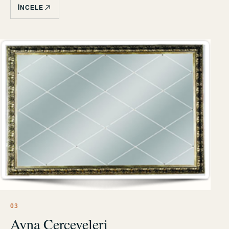
İNCELE
0
3
Ayna Çerçeveleri