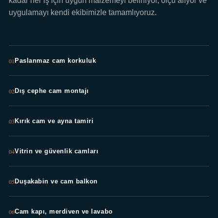
kadar her iş için uygun malzemeyi belirliyor, ölçü alıyor ve
uygulamayı kendi ekibimizle tamamlıyoruz.
01
Paslanmaz cam korkuluk
02
Dış cephe cam montajı
03
Kırık cam ve ayna tamiri
04
Vitrin ve güvenlik camları
05
Duşakabin ve cam balkon
06
Cam kapı, merdiven ve lavabo