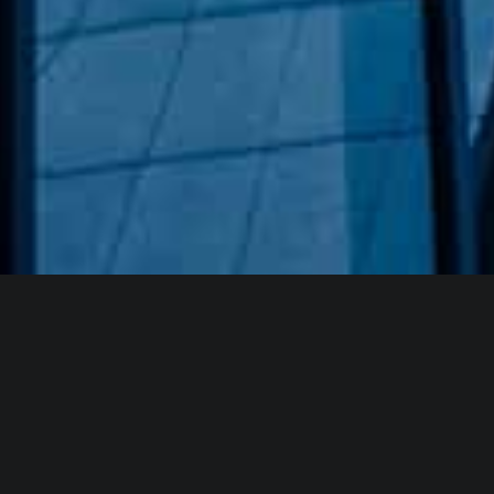
Hakkımızda
GÖZDE CAM AYNA, GEÇMIŞTEN GÜNÜMÜZE KAZANMIŞ
OLDUĞU BILGI VE DENEYIMIN EN IYISINI