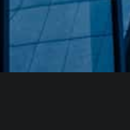
Hakkımızda
GÖZDE CAM AYNA, GEÇMIŞTEN GÜNÜMÜZE KAZANMIŞ
OLDUĞU BILGI VE DENEYIMIN EN IYISINI