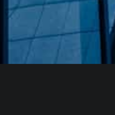
Hakkımızda
GÖZDE CAM AYNA, GEÇMIŞTEN GÜNÜMÜZE KAZANMIŞ
OLDUĞU BILGI VE DENEYIMIN EN IYISINI