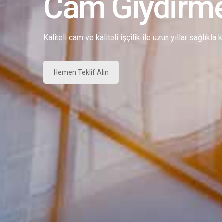
Cam Giydirm
Kaliteli cam ve kaliteli işçilik ile uzun yıllar sağlıkla
Hemen Teklif Alın