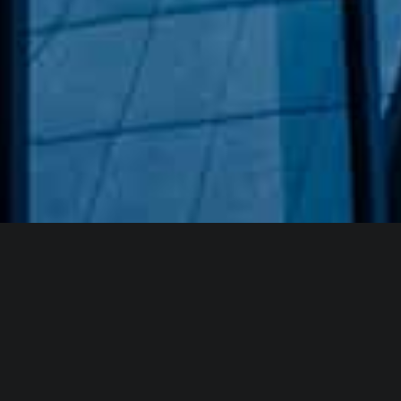
Hakkımızda
GÖZDE CAM AYNA, GEÇMIŞTEN GÜNÜMÜZE KAZANMIŞ
OLDUĞU BILGI VE DENEYIMIN EN IYISINI