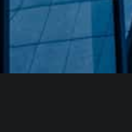
Hakkımızda
GÖZDE CAM AYNA, GEÇMIŞTEN GÜNÜMÜZE KAZANMIŞ
OLDUĞU BILGI VE DENEYIMIN EN IYISINI