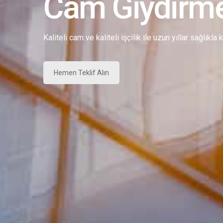
Cam Giydirm
Kaliteli cam ve kaliteli işçilik ile uzun yıllar sağlıkla
Hemen Teklif Alın