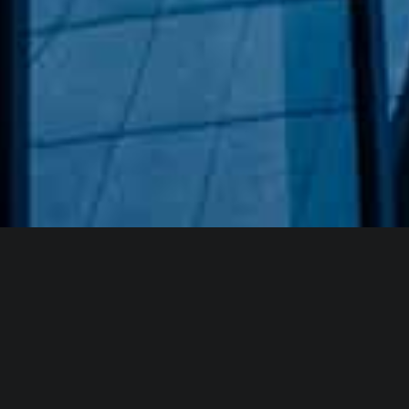
Hakkımızda
GÖZDE CAM AYNA, GEÇMIŞTEN GÜNÜMÜZE KAZANMIŞ
OLDUĞU BILGI VE DENEYIMIN EN IYISINI