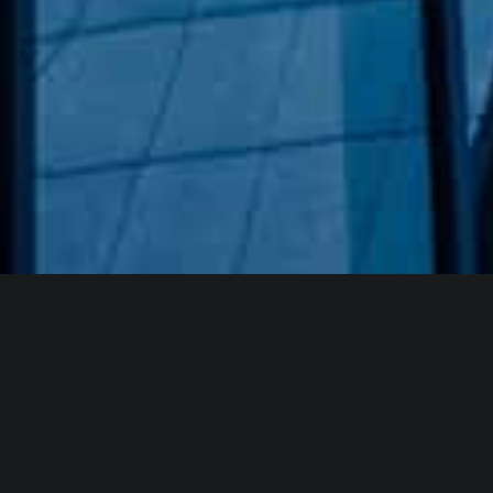
Hakkımızda
GÖZDE CAM AYNA, GEÇMIŞTEN GÜNÜMÜZE KAZANMIŞ
OLDUĞU BILGI VE DENEYIMIN EN IYISINI