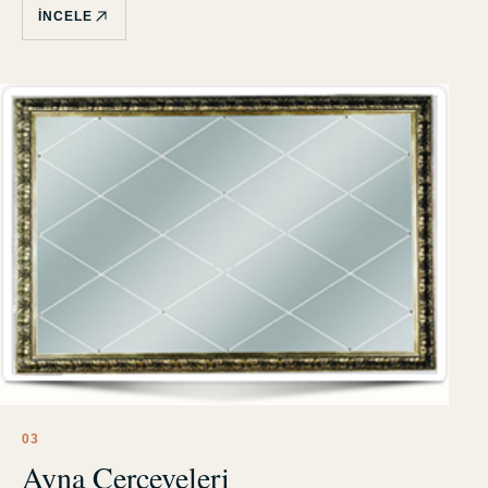
İNCELE
0
3
Ayna Çerçeveleri