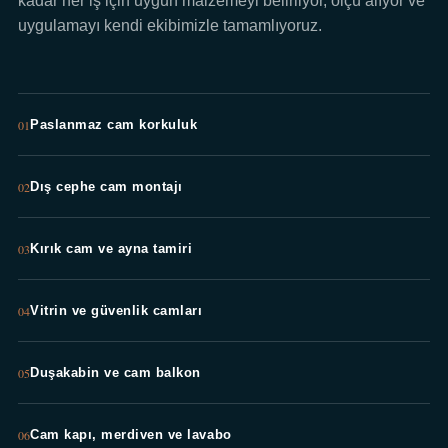
kadar her iş için uygun malzemeyi belirliyor, ölçü alıyor ve
uygulamayı kendi ekibimizle tamamlıyoruz.
01
Paslanmaz cam korkuluk
02
Dış cephe cam montajı
03
Kırık cam ve ayna tamiri
04
Vitrin ve güvenlik camları
05
Duşakabin ve cam balkon
06
Cam kapı, merdiven ve lavabo