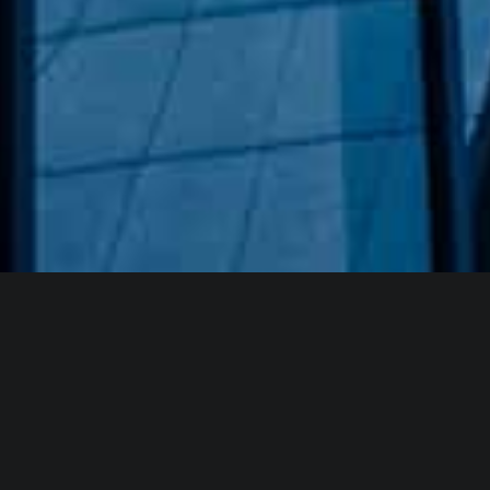
Hakkımızda
GÖZDE CAM AYNA, GEÇMIŞTEN GÜNÜMÜZE KAZANMIŞ
OLDUĞU BILGI VE DENEYIMIN EN IYISINI