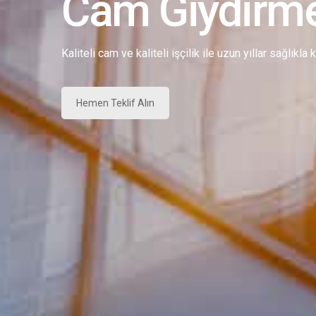
Cam Giydirm
Kaliteli cam ve kaliteli işçilik ile uzun yıllar sağlıkla
Hemen Teklif Alın