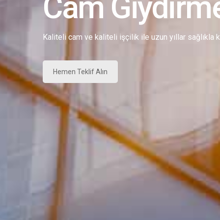
Cam Giydirm
Kaliteli cam ve kaliteli işçilik ile uzun yıllar sağlıkla
Hemen Teklif Alın