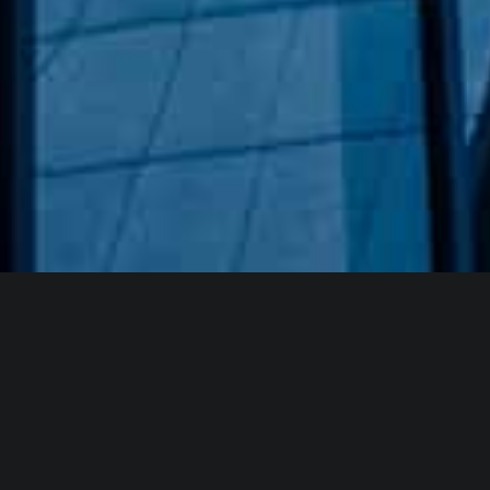
Hakkımızda
GÖZDE CAM AYNA, GEÇMIŞTEN GÜNÜMÜZE KAZANMIŞ
OLDUĞU BILGI VE DENEYIMIN EN IYISINI