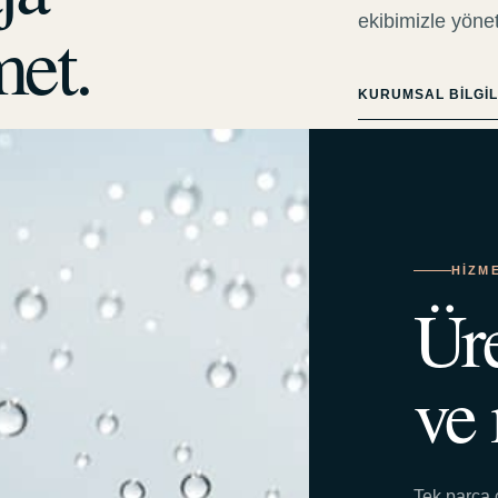
ekibimizle yöne
met.
KURUMSAL BILGI
HIZM
Üre
ve 
Tek parça 