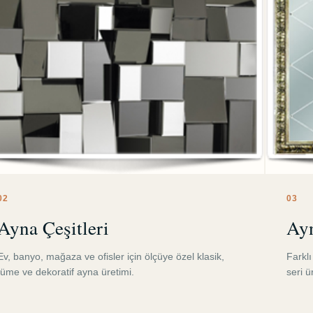
0
2
0
3
Ayna Çeşitleri
Ayn
Ev, banyo, mağaza ve ofisler için ölçüye özel klasik,
Farkl
füme ve dekoratif ayna üretimi.
seri 