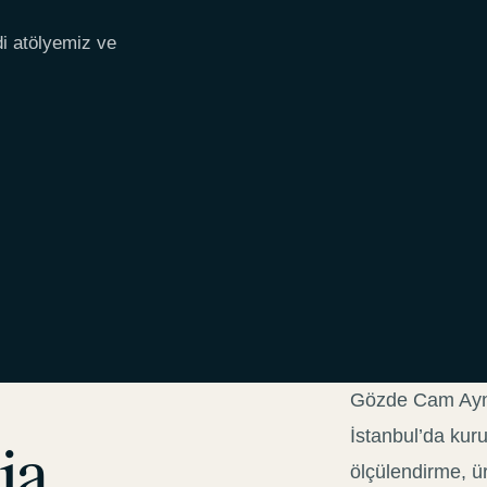
di atölyemiz ve
Gözde Cam Ayna,
ja
İstanbul’da kur
ölçülendirme, ür