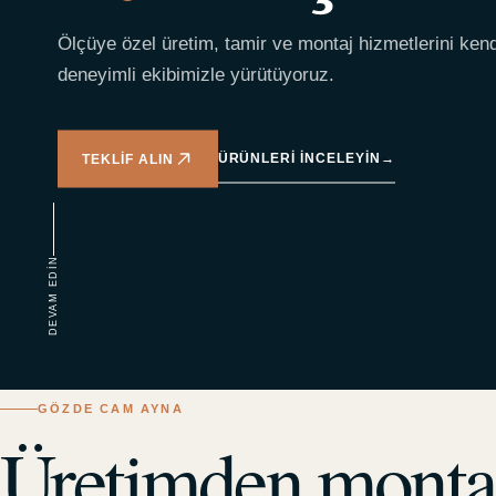
Ölçüye özel üretim, tamir ve montaj hizmetlerini ken
deneyimli ekibimizle yürütüyoruz.
ÜRÜNLERI INCELEYIN
→
TEKLIF ALIN
DEVAM EDIN
GÖZDE CAM AYNA
Üretimden monta