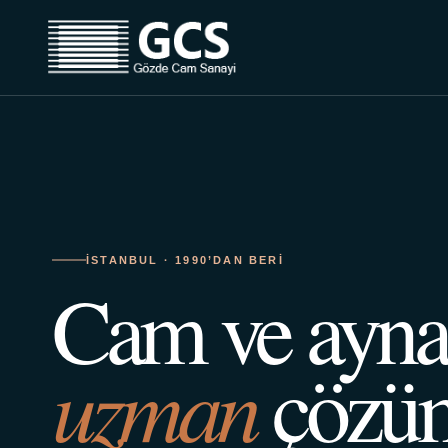
İSTANBUL · 1990’DAN BERI
Cam ve ayn
uzman
çözüm