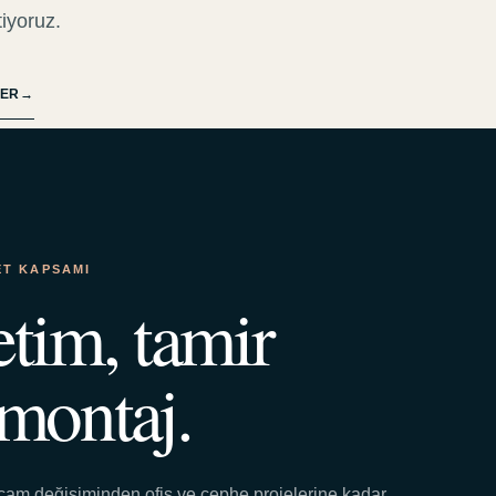
tiyoruz.
LER
→
ET KAPSAMI
tim, tamir
montaj.
cam değişiminden ofis ve cephe projelerine kadar