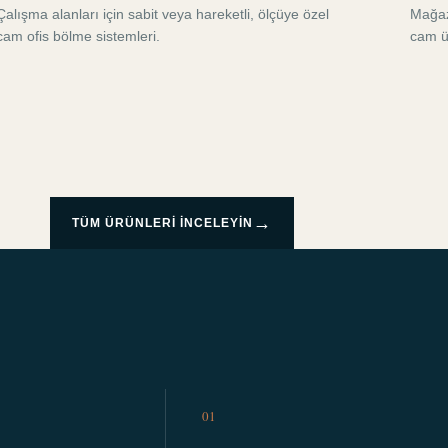
Çalışma alanları için sabit veya hareketli, ölçüye özel
Mağaza
cam ofis bölme sistemleri.
cam ü
→
TÜM ÜRÜNLERI INCELEYIN
01