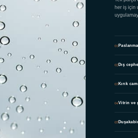
her iş için
uygulamayı
01
Paslanma
02
Dış ceph
03
Kırık cam
04
Vitrin ve
05
Duşakabi