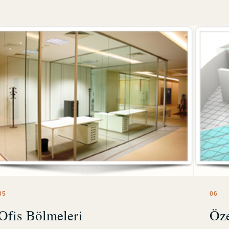
0
5
0
6
Ofis Bölmeleri
Öze