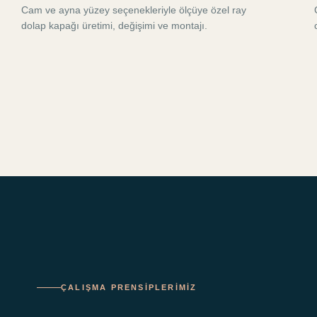
Cam ve ayna yüzey seçenekleriyle ölçüye özel ray
dolap kapağı üretimi, değişimi ve montajı.
ÇALIŞMA PRENSIPLERIMIZ