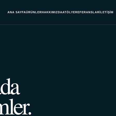
ANA SAYFA
ÜRÜNLER
HAKKIMIZDA
ATÖLYE
REFERANSLAR
İLETIŞIM
ada
ler.