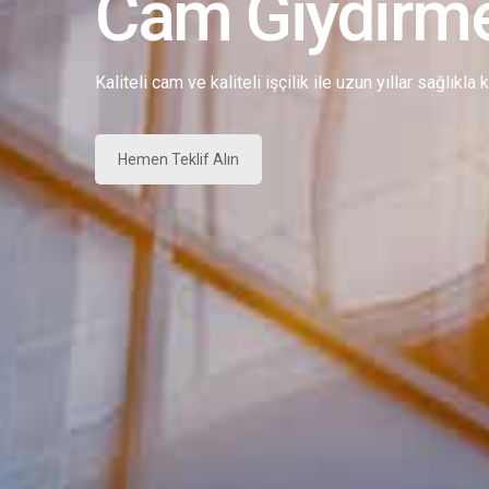
Cam Giydirm
Kaliteli cam ve kaliteli işçilik ile uzun yıllar sağlıkla
Hemen Teklif Alın