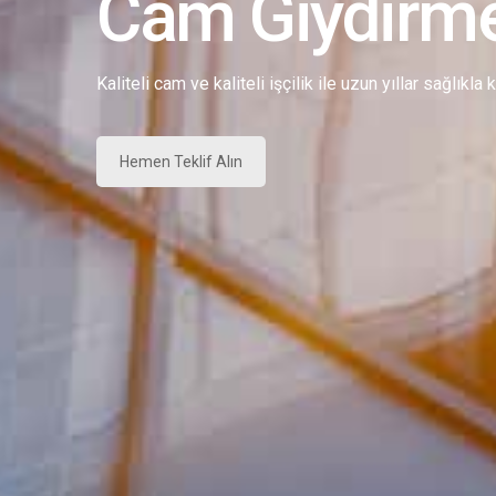
Cam Giydirm
Kaliteli cam ve kaliteli işçilik ile uzun yıllar sağlıkla
Hemen Teklif Alın