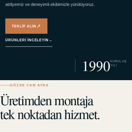
atölyemiz ve deneyimli ekibimizle yürütüyoruz.
↗
TEKLIF ALIN
ÜRÜNLERI INCELEYIN
→
1990
KURULUŞ
YILI
GÖZDE CAM AYNA
Üretimden montaja
tek noktadan hizmet.