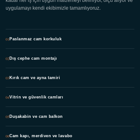
kadar her iş için uygun malzemeyi belirliyor, ölçü alıyor ve
uygulamayı kendi ekibimizle tamamlıyoruz.
01
Paslanmaz cam korkuluk
02
Dış cephe cam montajı
03
Kırık cam ve ayna tamiri
04
Vitrin ve güvenlik camları
05
Duşakabin ve cam balkon
06
Cam kapı, merdiven ve lavabo