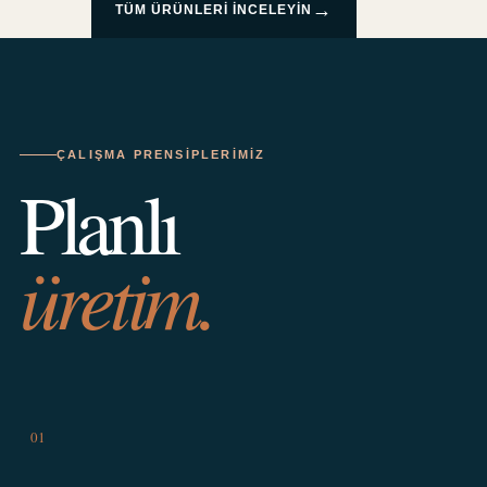
→
TÜM ÜRÜNLERI INCELEYIN
ÇALIŞMA PRENSIPLERIMIZ
Planlı
üretim.
01