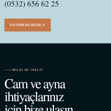
(0532) 656 62 25
↗
İLETIŞIM BILGILERI
BILGI VE TEKLIF
Cam ve ayna
ihtiyaçlarınız
için bize ulaşın.