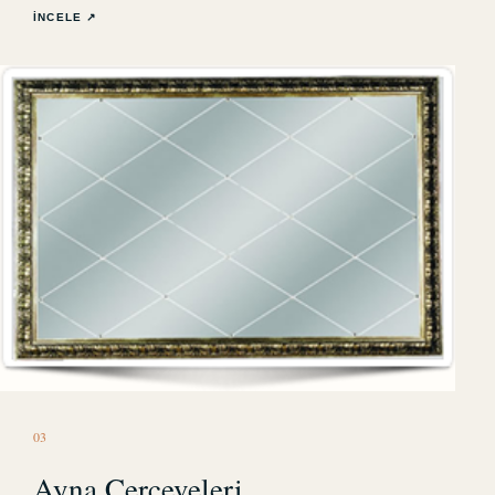
İNCELE ↗
0
3
Ayna Çerçeveleri