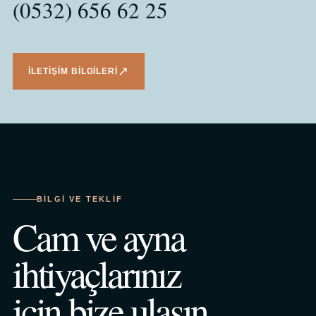
(0532) 656 62 25
↗
İLETIŞIM BILGILERI
BILGI VE TEKLIF
Cam ve ayna
ihtiyaçlarınız
için bize ulaşın.