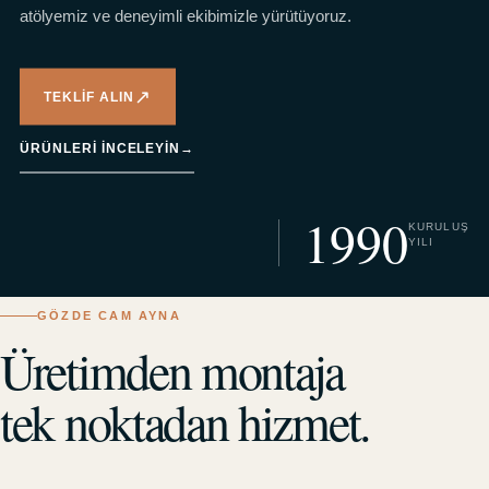
atölyemiz ve deneyimli ekibimizle yürütüyoruz.
↗
TEKLIF ALIN
ÜRÜNLERI INCELEYIN
→
1990
KURULUŞ
YILI
GÖZDE CAM AYNA
Üretimden montaja
tek noktadan hizmet.