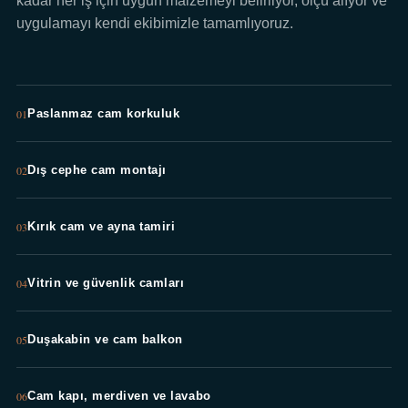
kadar her iş için uygun malzemeyi belirliyor, ölçü alıyor ve
uygulamayı kendi ekibimizle tamamlıyoruz.
01
Paslanmaz cam korkuluk
02
Dış cephe cam montajı
03
Kırık cam ve ayna tamiri
04
Vitrin ve güvenlik camları
05
Duşakabin ve cam balkon
06
Cam kapı, merdiven ve lavabo