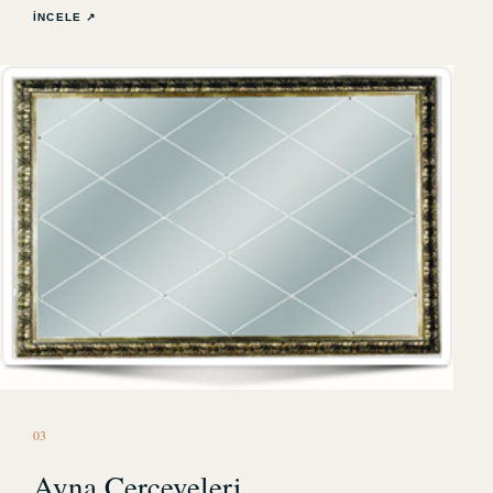
İNCELE ↗
0
3
Ayna Çerçeveleri