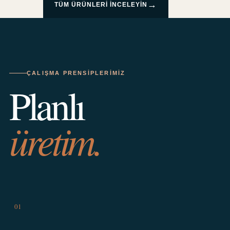
→
TÜM ÜRÜNLERI INCELEYIN
ÇALIŞMA PRENSIPLERIMIZ
Planlı
üretim.
01