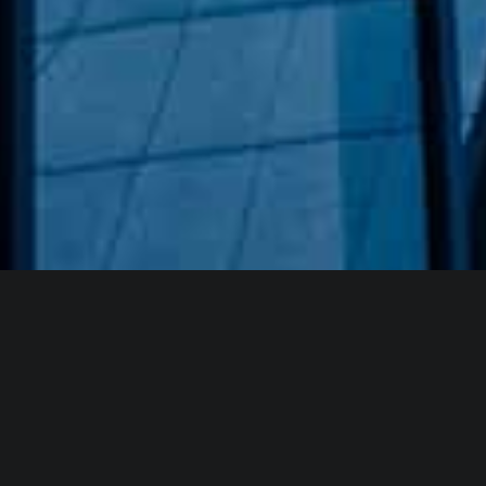
Hakkımızda
GÖZDE CAM AYNA, GEÇMIŞTEN GÜNÜMÜZE KAZANMIŞ
OLDUĞU BILGI VE DENEYIMIN EN IYISINI