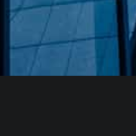
Hakkımızda
GÖZDE CAM AYNA, GEÇMIŞTEN GÜNÜMÜZE KAZANMIŞ
OLDUĞU BILGI VE DENEYIMIN EN IYISINI